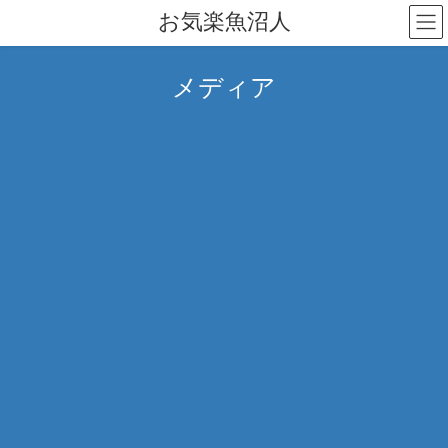
コ
ナ
お気楽魚沼人
ン
ビ
テ
ゲ
ン
ー
メディア
ツ
シ
へ
ョ
ス
ン
キ
に
ッ
移
プ
動