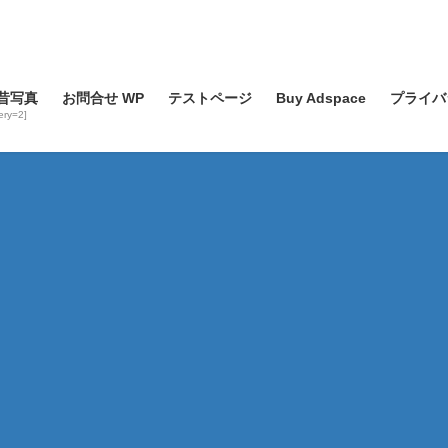
昔写真
お問合せ WP
テストページ
Buy Adspace
プライバ
lery=2]