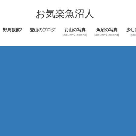
コ
ナ
ン
ビ
お気楽魚沼人
テ
ゲ
ン
ー
野鳥観察2
登山のブログ
お山の写真
魚沼の写真
少し
ツ
シ
[album=2,extend]
[album=1,extend]
[gal
へ
ョ
ス
ン
キ
に
ッ
移
プ
動