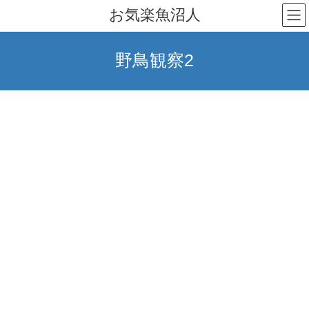
コ
ナ
お気楽魚沼人
ン
ビ
テ
ゲ
ン
ー
野鳥観察2
ツ
シ
へ
ョ
ス
ン
キ
に
ッ
移
プ
動