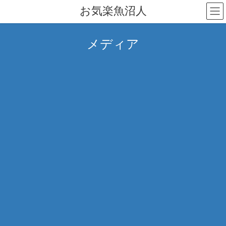
コ
ナ
お気楽魚沼人
ン
ビ
テ
ゲ
ン
ー
メディア
ツ
シ
へ
ョ
ス
ン
キ
に
ッ
移
プ
動