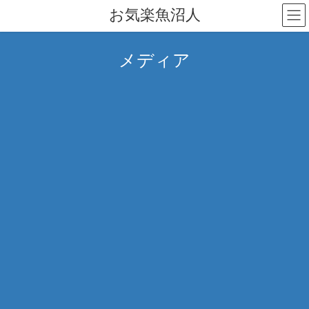
コ
ナ
お気楽魚沼人
ン
ビ
テ
ゲ
ン
ー
メディア
ツ
シ
へ
ョ
ス
ン
キ
に
ッ
移
プ
動