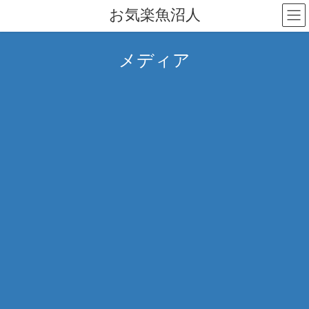
コ
ナ
お気楽魚沼人
ン
ビ
テ
ゲ
ン
ー
メディア
ツ
シ
へ
ョ
ス
ン
キ
に
ッ
移
プ
動