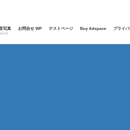
昔写真
お問合せ WP
テストページ
Buy Adspace
プライバ
lery=2]