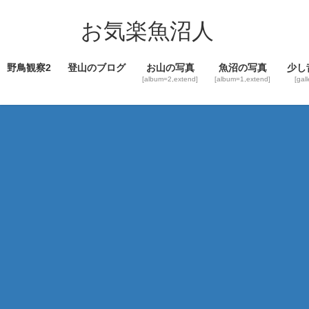
コ
ナ
ン
ビ
お気楽魚沼人
テ
ゲ
ン
ー
野鳥観察2
登山のブログ
お山の写真
魚沼の写真
少し
ツ
シ
[album=2,extend]
[album=1,extend]
[gal
へ
ョ
ス
ン
キ
に
ッ
移
プ
動