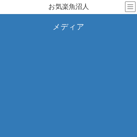
コ
ナ
お気楽魚沼人
ン
ビ
テ
ゲ
ン
ー
メディア
ツ
シ
へ
ョ
ス
ン
キ
に
ッ
移
プ
動