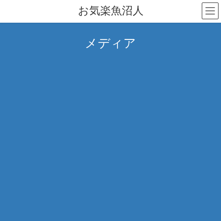
コ
ナ
お気楽魚沼人
ン
ビ
テ
ゲ
ン
ー
メディア
ツ
シ
へ
ョ
ス
ン
キ
に
ッ
移
プ
動