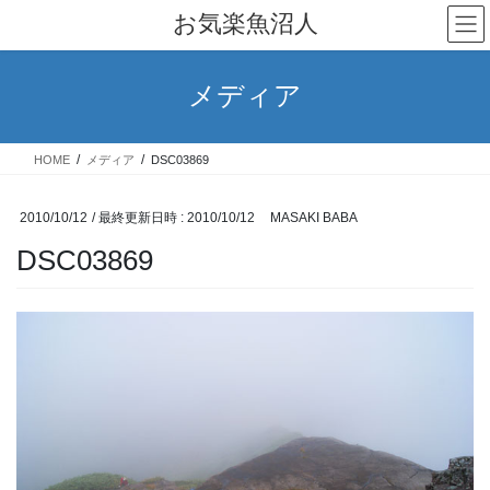
コ
ナ
お気楽魚沼人
ン
ビ
テ
ゲ
ン
ー
メディア
ツ
シ
へ
ョ
ス
ン
HOME
メディア
DSC03869
キ
に
ッ
移
プ
動
2010/10/12
/ 最終更新日時 :
2010/10/12
MASAKI BABA
DSC03869