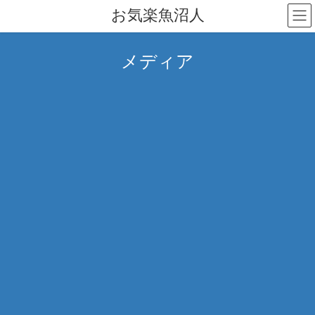
コ
ナ
お気楽魚沼人
ン
ビ
テ
ゲ
ン
ー
メディア
ツ
シ
へ
ョ
ス
ン
キ
に
ッ
移
プ
動