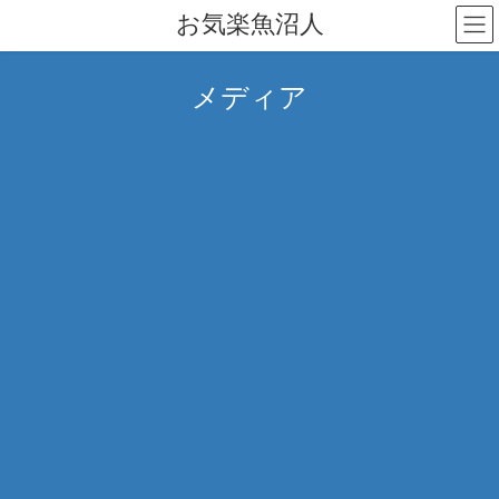
コ
ナ
お気楽魚沼人
ン
ビ
テ
ゲ
ン
ー
メディア
ツ
シ
へ
ョ
ス
ン
キ
に
ッ
移
プ
動