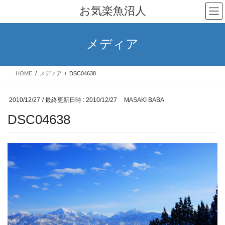
コ
ナ
お気楽魚沼人
ン
ビ
テ
ゲ
ン
ー
メディア
ツ
シ
へ
ョ
ス
ン
HOME
メディア
DSC04638
キ
に
ッ
移
プ
動
2010/12/27
/ 最終更新日時 :
2010/12/27
MASAKI BABA
DSC04638