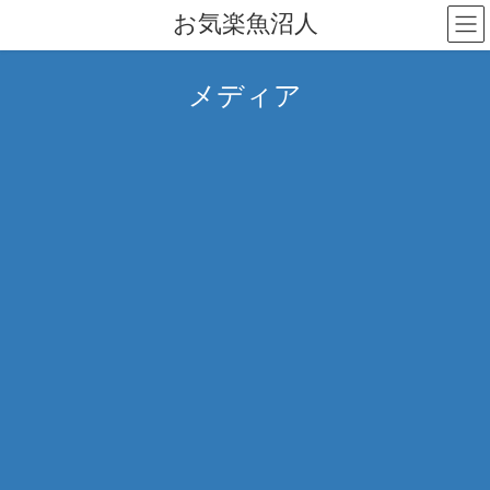
コ
ナ
お気楽魚沼人
ン
ビ
テ
ゲ
ン
ー
メディア
ツ
シ
へ
ョ
ス
ン
キ
に
ッ
移
プ
動