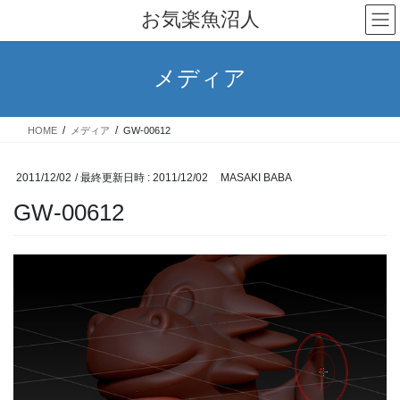
コ
ナ
お気楽魚沼人
ン
ビ
テ
ゲ
ン
ー
メディア
ツ
シ
へ
ョ
ス
ン
HOME
メディア
GW-00612
キ
に
ッ
移
プ
動
2011/12/02
/ 最終更新日時 :
2011/12/02
MASAKI BABA
GW-00612