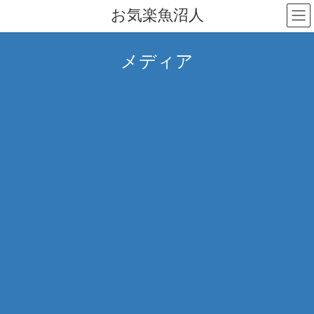
コ
ナ
お気楽魚沼人
ン
ビ
テ
ゲ
ン
ー
メディア
ツ
シ
へ
ョ
ス
ン
キ
に
ッ
移
プ
動