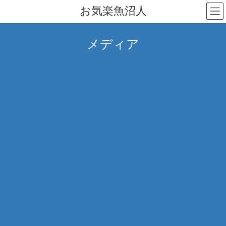
コ
ナ
お気楽魚沼人
ン
ビ
テ
ゲ
ン
ー
メディア
ツ
シ
へ
ョ
ス
ン
キ
に
ッ
移
プ
動