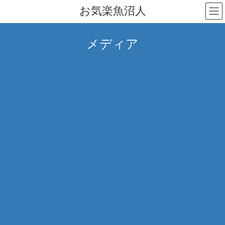
コ
ナ
お気楽魚沼人
ン
ビ
テ
ゲ
ン
ー
メディア
ツ
シ
へ
ョ
ス
ン
キ
に
ッ
移
プ
動