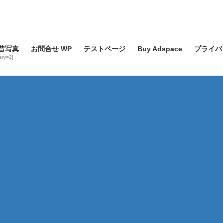
昔写真
お問合せ WP
テストページ
Buy Adspace
プライバ
lery=2]