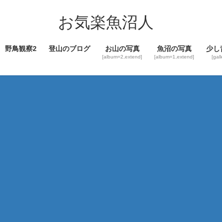
コ
ナ
ン
ビ
お気楽魚沼人
テ
ゲ
ン
ー
野鳥観察2
登山のブログ
お山の写真
魚沼の写真
少し
ツ
シ
[album=2,extend]
[album=1,extend]
[gal
へ
ョ
ス
ン
キ
に
ッ
移
プ
動