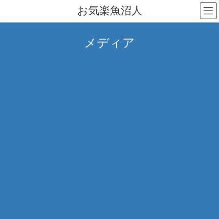
コ
ナ
お気楽魚沼人
ン
ビ
テ
ゲ
ン
ー
メディア
ツ
シ
へ
ョ
ス
ン
キ
に
ッ
移
プ
動