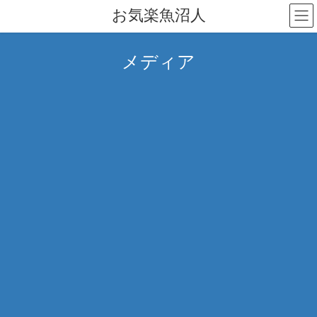
コ
ナ
お気楽魚沼人
ン
ビ
テ
ゲ
ン
ー
メディア
ツ
シ
へ
ョ
ス
ン
キ
に
ッ
移
プ
動