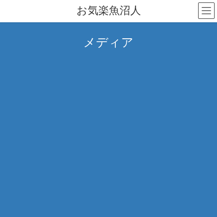
コ
ナ
お気楽魚沼人
ン
ビ
テ
ゲ
ン
ー
メディア
ツ
シ
へ
ョ
ス
ン
キ
に
ッ
移
プ
動