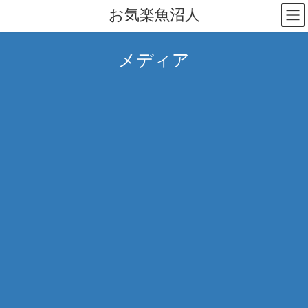
コ
ナ
お気楽魚沼人
ン
ビ
テ
ゲ
ン
ー
メディア
ツ
シ
へ
ョ
ス
ン
キ
に
ッ
移
プ
動