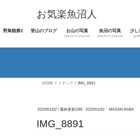
コ
ナ
ン
ビ
お気楽魚沼人
テ
ゲ
ン
ー
野鳥観察2
登山のブログ
お山の写真
魚沼の写真
少し
ツ
シ
[album=2,extend]
[album=1,extend]
[gal
へ
ョ
ス
ン
キ
に
ッ
移
プ
動
HOME
メディア
IMG_8891
2020/01/02
/ 最終更新日時 :
2020/01/02
MASAKI BABA
IMG_8891