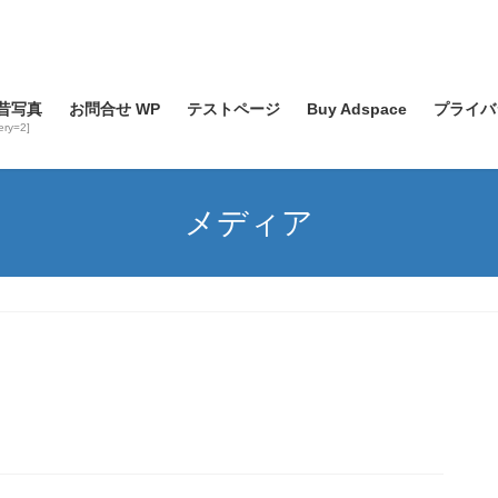
昔写真
お問合せ WP
テストページ
Buy Adspace
プライバ
lery=2]
メディア