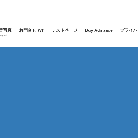
昔写真
お問合せ WP
テストページ
Buy Adspace
プライバ
lery=2]