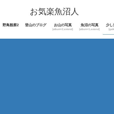
コ
ナ
ン
ビ
お気楽魚沼人
テ
ゲ
ン
ー
野鳥観察2
登山のブログ
お山の写真
魚沼の写真
少し
ツ
シ
[album=2,extend]
[album=1,extend]
[gal
へ
ョ
ス
ン
キ
に
ッ
移
プ
動