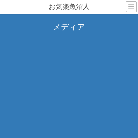
コ
ナ
お気楽魚沼人
ン
ビ
テ
ゲ
ン
ー
メディア
ツ
シ
へ
ョ
ス
ン
キ
に
ッ
移
プ
動