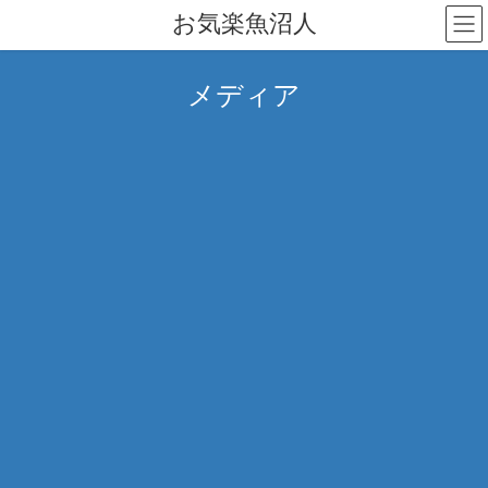
コ
ナ
お気楽魚沼人
ン
ビ
テ
ゲ
ン
ー
メディア
ツ
シ
へ
ョ
ス
ン
キ
に
ッ
移
プ
動