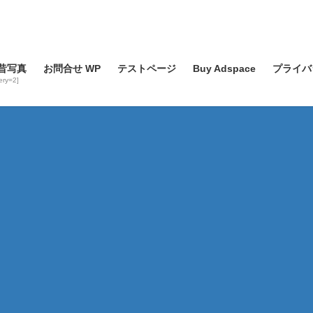
昔写真
お問合せ WP
テストページ
Buy Adspace
プライバ
lery=2]