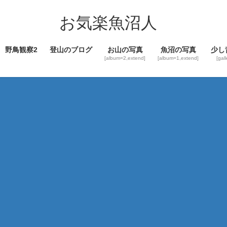
コ
ナ
ン
ビ
お気楽魚沼人
テ
ゲ
ン
ー
野鳥観察2
登山のブログ
お山の写真
魚沼の写真
少し
ツ
シ
[album=2,extend]
[album=1,extend]
[gal
へ
ョ
ス
ン
キ
に
ッ
移
プ
動