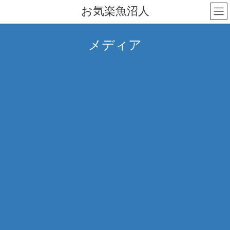
コ
ナ
お気楽魚沼人
ン
ビ
テ
ゲ
ン
ー
メディア
ツ
シ
へ
ョ
ス
ン
キ
に
ッ
移
プ
動