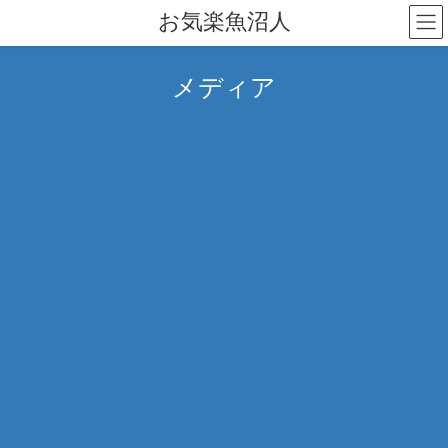
コ
ナ
お気楽魚沼人
ン
ビ
テ
ゲ
ン
ー
メディア
ツ
シ
へ
ョ
ス
ン
キ
に
ッ
移
プ
動