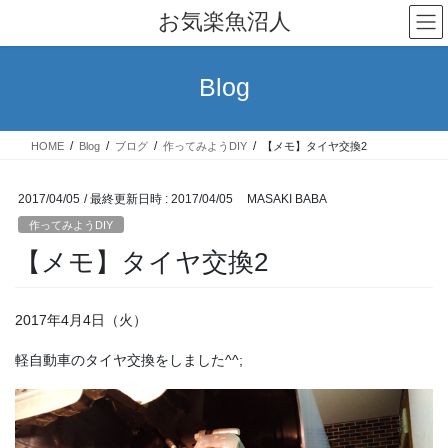
コ
ナ
お気楽魚沼人
ン
ビ
テ
ゲ
ン
ー
Blog
ツ
シ
へ
ョ
ス
ン
HOME
Blog
ブログ
作ってみようDIY
【メモ】タイヤ交換2
キ
に
ッ
移
プ
動
2017/04/05
/ 最終更新日時 :
2017/04/05
MASAKI BABA
作ってみようDIY
【メモ】タイヤ交換2
2017年4月4日（火）
軽自動車のタイヤ交換をしました^^;