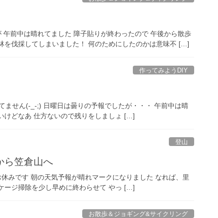
たが 午前中は晴れてました 障子貼りが終わったので 午後から散歩
を伐採してしまいました！ 何のためにしたのかは意味不 […]
作ってみようDIY
てません(-_-;) 日曜日は曇りの予報でしたが・・・ 午前中は晴
けどなあ 仕方ないので残りをしましょ […]
登山
から笠倉山へ
でお休みです 朝の天気予報が晴れマークになりました なれば、里
のケージ掃除を少し早めに終わらせて やっ […]
お散歩＆ジョギング&サイクリング