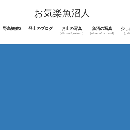
コ
ナ
ン
ビ
お気楽魚沼人
テ
ゲ
ン
ー
野鳥観察2
登山のブログ
お山の写真
魚沼の写真
少し
ツ
シ
[album=2,extend]
[album=1,extend]
[gal
へ
ョ
ス
ン
キ
に
ッ
移
プ
動