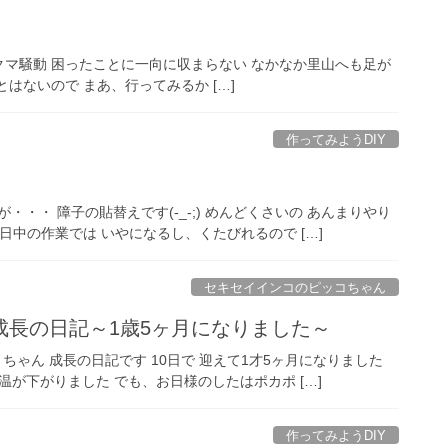
たクマ騒動 困ったことに一向に収まらない なかなか里山へも足が
はないので まあ、行ってみるか […]
作ってみようDIY
が・・・ 障子の貼替えです(-_-;) めんどくさいの あんまりやり
日中の作業では いやになるし、くたびれるので […]
セキセイインコのピッコちゃん
長の日記～1歳5ヶ月になりました～
」ちゃん 成長の日記です 10日で 迎えて1才5ヶ月になりました
で気温が下がりました でも、お日様のしたはポカポ […]
作ってみようDIY