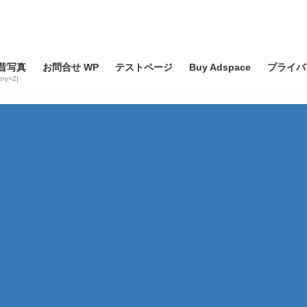
昔写真
お問合せ WP
テストページ
Buy Adspace
プライバ
lery=2]