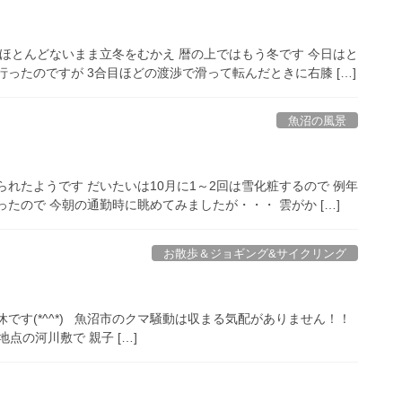
れがほとんどないまま立冬をむかえ 暦の上ではもう冬です 今日はと
ったのですが 3合目ほどの渡渉で滑って転んだときに右膝 […]
魚沼の風景
みられたようです だいたいは10月に1～2回は雪化粧するので 例年
たので 今朝の通勤時に眺めてみましたが・・・ 雲がか […]
お散歩＆ジョギング&サイクリング
連休です(*^^*) 魚沼市のクマ騒動は収まる気配がありません！！
点の河川敷で 親子 […]