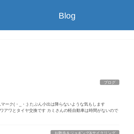
Blog
ブログ
れマーク(・_・;) たぶん小出は降らないような気もします
アワアワとタイヤ交換です カミさんの軽自動車は時間がないので
お散歩＆ジョギング&サイクリング