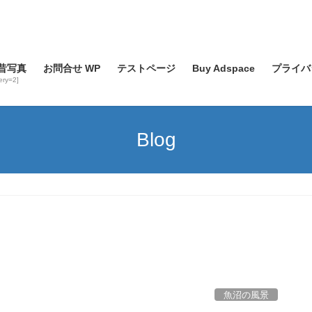
昔写真
お問合せ WP
テストページ
Buy Adspace
プライバ
lery=2]
Blog
魚沼の風景