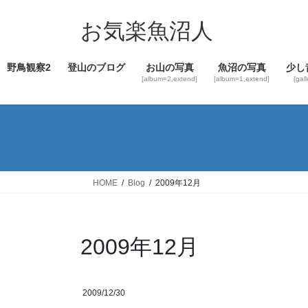
コ
ナ
ン
ビ
お気楽魚沼人
テ
ゲ
ン
ー
野鳥観察2
登山のブログ
お山の写真
魚沼の写真
少し
ツ
シ
[album=2,extend]
[album=1,extend]
[gal
へ
ョ
ス
ン
キ
に
ッ
移
プ
動
HOME
Blog
2009年12月
2009年12月
2009/12/30