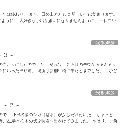
一年は終わり、 また、日の出とともに 新しい年は始まります。
ように。 大好きな小出が嫌いになりませんように。 一日早い
魚沼の風景
～３～
の当たりにしたのでした。 それは、２９日の午後からあんまり
グにいった帰り道。 場所は新柳生橋に来たときでした。 「ひど
魚沼の風景
！～２～
ので、 小出名物のシガ（霧氷）が少しだけ付いた。 ちょっと、
野川左岸の 樹木の伐採現場へ出かけてみました。 やはり、手前