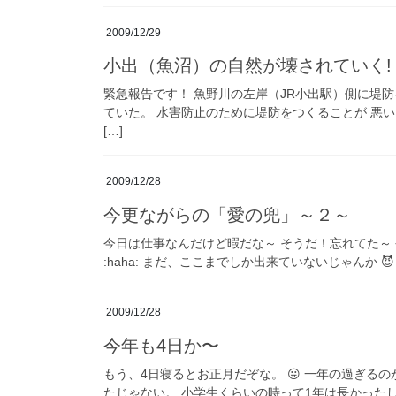
2009/12/29
小出（魚沼）の自然が壊されていく!
緊急報告です！ 魚野川の左岸（JR小出駅）側に堤
ていた。 水害防止のために堤防をつくることが 悪
[…]
2009/12/28
今更ながらの「愛の兜」～２～
今日は仕事なんだけど暇だな～ そうだ！忘れてた～
:haha: まだ、ここまでしか出来ていないじゃんか 
2009/12/28
今年も4日か〜
もう、4日寝るとお正月だぞな。 😛 一年の過ぎる
たじゃない。 小学生くらいの時って1年は長かったし 