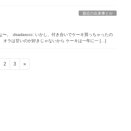
最近の出来事とか
 :dsadasccc: いかし、付き合いでケーキ買っちゃったの
 オラは甘いのが好きじゃないから ケーキは一年に一 […]
固
固
2
3
»
定
定
ペ
ペ
ー
ー
ジ
ジ