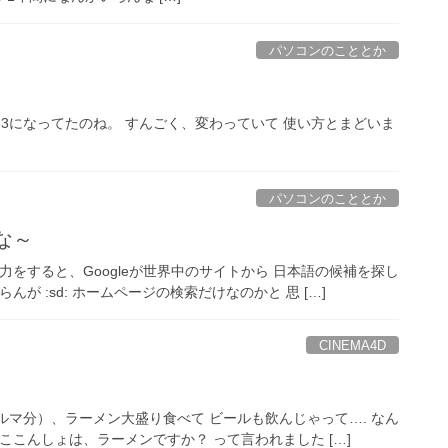
パソコンのこととか
rbird 3になってたのね。 すんごく、変わっていて 使い方とまどいま
パソコンのこととか
な～
入力をすると、Googleが世界中のサイトから 日本語の候補を探し
が :sd: ホームページの検索だけなのかと 思 […]
CINEMA4D
ルマ分）、ラーメン大盛り食べて ビールも飲んじゃって…. なん
ここんしょは、ラーメンですか？ って言われました […]