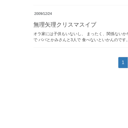
2009/12/24
無理矢理クリスマスイブ
オラ家には子供もいないし、 まったく、関係ないかな〜。
で ババとかみさんと3人で 食べないといかんのです。
投
固
1
稿
定
ペ
の
ー
ペ
ジ
ー
ジ
送
り