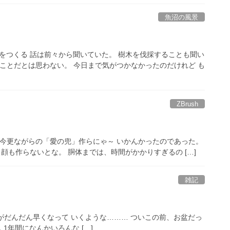
魚沼の風景
防をつくる 話は前々から聞いていた。 樹木を伐採することも聞い
いことだとは思わない。 今日まで気がつかなかったのだけれど も
ZBrush
 今更ながらの「愛の兜」作らにゃ～ いかんかったのであった。
😈 顔も作らないとな。 胴体までは、時間がかかりすぎるの […]
雑記
のがだんだん早くなって いくような……… ついこの前、お盆だっ
1年間になんかいろんな […]