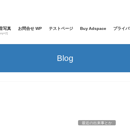
昔写真
お問合せ WP
テストページ
Buy Adspace
プライバ
lery=2]
Blog
最近の出来事とか