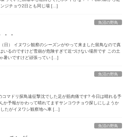
ンジチョウ2日とも同じ場 […]
魚沼の野鳥
・・・
22日（日） イヌワシ観察のシーズンがやって来ました留鳥なので真
はいるのですけど雪崩が危険すぎて近づけない場所です この土
暑いですけど頑張ってい […]
魚沼の野鳥
昨日のコマドリ探鳥遠征撃沈でした足が筋肉痛です? 今日は晴れる予
んか予報がかわって晴れてますサンコウチョウ探しにしようか
したがイヌワシ観察地へ車 […]
魚沼の野鳥