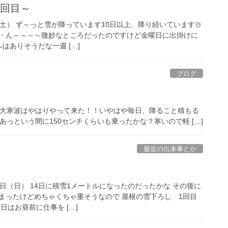
3回目～
1（土） ず～っと雪が降っています10日以上、降り続いています☃️
・ん～～～～微妙なところだったのですけど金曜日に出掛けに
はありそうだな一週 […]
ブログ
とかの大寒波はやはりやって来た！！いやはや毎日、降ること積もる
あっという間に150センチくらいも乗ったかな？寒いので軽 […]
最近の出来事とか
18日（日） 14日に積雪1メートルになったのだったかな その後に
まったけどめちゃくちゃ重そうなので 屋根の雪下ろし 1回目
日はお昼前に仕事を […]