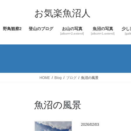
コ
ナ
ン
ビ
お気楽魚沼人
テ
ゲ
ン
ー
野鳥観察2
登山のブログ
お山の写真
魚沼の写真
少し
ツ
シ
[album=2,extend]
[album=1,extend]
[gal
へ
ョ
ス
ン
キ
に
ッ
移
プ
動
HOME
Blog
ブログ
魚沼の風景
魚沼の風景
2026/02/03