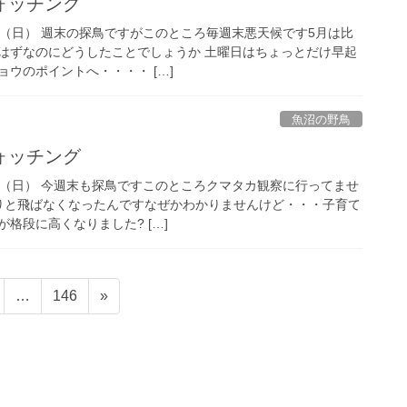
ォッチング
25日（日） 週末の探鳥ですがこのところ毎週末悪天候です5月は比
はずなのにどうしたことでしょうか 土曜日はちょっとだけ早起
ウのポイントへ・・・・ […]
魚沼の野鳥
ォッチング
11日（日） 今週末も探鳥ですこのところクマタカ観察に行ってませ
りと飛ばなくなったんですなぜかわかりませんけど・・・子育て
格段に高くなりました? […]
固
…
146
»
定
ペ
ー
ジ