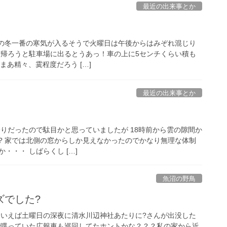
最近の出来事とか
） この冬一番の寒気が入るそうで火曜日は午後からはみぞれ混じり
ら帰ろうと駐車場に出るとうあっ！車の上に5センチくらい積も
まあ精々、霙程度だろう […]
最近の出来事とか
 雨降りだったので駄目かと思っていましたが 18時前から雲の隙間か
?️ 家では北側の窓からしか見えなかったのでかなり無理な体制
・・・ しばらくし […]
魚沼の野鳥
ズでした?
 そういえば土曜日の深夜に清水川辺神社あたりに?さんが出没した
で喋っていた広報車も巡回してたホントかな？？？私の家から近