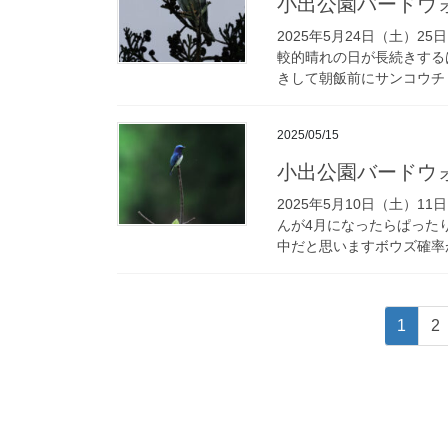
小出公園バードウ
2025年5月24日（土）
較的晴れの日が長続きする
きして朝飯前にサンコウチョ
2025/05/15
小出公園バードウ
2025年5月10日（土）
んが4月になったらぱった
中だと思いますボウズ確率が
投
固
固
1
2
稿
定
定
ペ
ペ
の
ー
ー
ペ
ジ
ジ