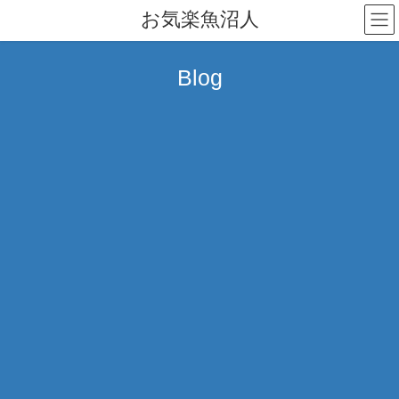
コ
ナ
お気楽魚沼人
ン
ビ
テ
ゲ
ン
ー
Blog
ツ
シ
へ
ョ
ス
ン
キ
に
ッ
移
プ
動