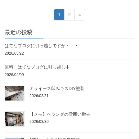
投
固
固
1
2
»
稿
定
定
ペ
ペ
の
最近の投稿
ー
ー
ペ
ジ
ジ
はてなブログに引っ越しですが・・・
ー
2026/05/22
ジ
送
無料 はてなブログに引っ越し中
り
2026/04/09
ミライース凹みキズDIY塗装
2026/03/31
【メモ】ベランダの雪囲い撤去
2026/03/30