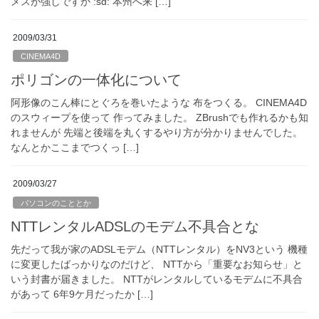
メスが強しですか :sd: 本州へ来 […]
2009/03/31
CINEMA4D
ポリゴンの一体化について
阿形像のこん棒にとぐろを巻いたような 布をつくる。 CINEMA4D
のスウィープを使って 作ってみました。 ZBrushでも作れるかも知
れませんが 先端と後端を丸くするやり方が分かりませんでした。
なんとかここまでつくっ […]
2009/03/27
パソコンのこととか
NTTレンタルADSLのモデム不具合とな
先だって我が家のADSLモデム（NTTレンタル）をNV3という 機種
に変更したばっかりなのだけど、 NTTから「重要なお知らせ」と
いう封書が届きました。 NTTがレンタルしているモデムに不具合
があって 6年9ケ月だったか […]