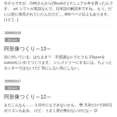
今さらですが、OAKさんからZBrush3.1マニュアル本を買ったんで
す。 :sd: ソフトが英語なんで、日本語の解説本ですね。 もう、だ
いぶ前に発売されていたんだけど…. 800ページ以上もあります。
けど […]
2009/03/19
ZBrush
阿形像つくり～13～
頭に付いている、はちまき？ 不思議なヒラヒラも ZSpereを
subtoolにいれてつくります。 シンメトリーにするには、ちょっと
センターではないけど 気にしない気にしない。
2009/03/17
ZBrush
阿形像つくり～12～
まだこんなん…… ３月中にもできないかも。 😳 天衣だけで350万
ポリゴンもある。 けど、うまく形が整わないのだな～ 😕