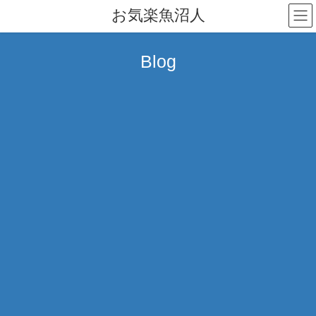
コ
ナ
お気楽魚沼人
ン
ビ
テ
ゲ
ン
ー
Blog
ツ
シ
へ
ョ
ス
ン
キ
に
ッ
移
プ
動