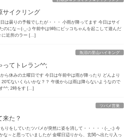
原サイクリング
 日曜日は曇りの予報でしたが・・・ 小雨が降ってます 今日はサイ
のにな～(-_-;) 午前中は9時にピッコちゃんを起こして遊んだ
に近所のラー […]
魚沼の里山ハイキング
ってトレラン^^;
 午後から休みの土曜日です 今日は午前中は雨が降ったり どんより
 20℃ないくらいかな？？ 午後からは雨は降らないようなので
; 2時をす […]
ツバメ営巣
て来た？
巣ごもりをしていたツバメが突然に姿を消して・・・・・(-_-;) 今
かな～と思っていましたが 金曜日辺りから、玄関へ出たり入っ