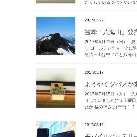
たりしているツバメがいます 
2017/05/22
霊峰「八海山」登
2017年5月21日（日）
す ゴールデンウィークに
魚沼三山は中ノ岳と八海山へ
2017/05/17
ようやくツバメが来ま
2017年5月15日（月）
りしていました(^^) 土
たか 福の神さま(*^^*) […]
2017/05/16
モバイルバッテリ