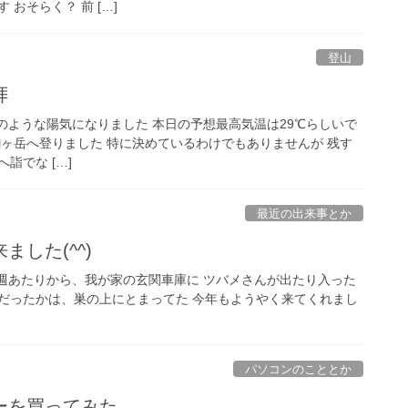
おそらく？ 前 […]
登山
拝
 夏のような陽気になりました 本日の予想最高気温は29℃らしいで
駒ヶ岳へ登りました 特に決めているわけでもありませんが 残す
詣でな […]
最近の出来事とか
した(^^)
 先週あたりから、我が家の玄関車庫に ツバメさんが出たり入った
曜日だったかは、巣の上にとまってた 今年もようやく来てくれまし
パソコンのこととか
ーを買ってみた