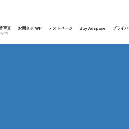
昔写真
お問合せ WP
テストページ
Buy Adspace
プライバ
lery=2]