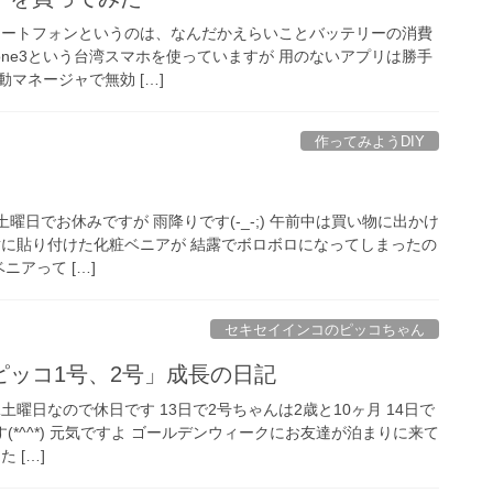
 スマートフォンというのは、なんだかえらいことバッテリーの消費
Fone3という台湾スマホを使っていますが 用のないアプリは勝手
マネージャで無効 […]
作ってみようDIY
2土曜日でお休みですが 雨降りです(-_-;) 午前中は買い物に出かけ
横に貼り付けた化粧ベニアが 結露でボロボロになってしまったの
ニアって […]
セキセイインコのピッコちゃん
ピッコ1号、2号」成長の日記
第二土曜日なので休日です 13日で2号ちゃんは2歳と10ヶ月 14日で
(*^^*) 元気ですよ ゴールデンウィークにお友達が泊まりに来て
 […]