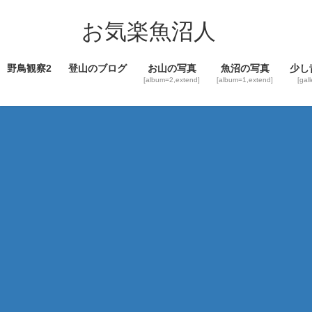
コ
ナ
ン
ビ
お気楽魚沼人
テ
ゲ
ン
ー
野鳥観察2
登山のブログ
お山の写真
魚沼の写真
少し
ツ
シ
[album=2,extend]
[album=1,extend]
[gal
へ
ョ
ス
ン
キ
に
ッ
移
プ
動