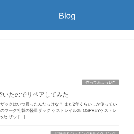
Blog
作ってみようDIY
空いたのでリペアしてみた
 このザックはいつ買ったんだっけな？ まだ2年くらいしか使ってい
のマーク社製の軽量ザック ケストレイル28 OSPREYケストレ
た ザッ […]
お散歩＆ジョギング&サイクリング