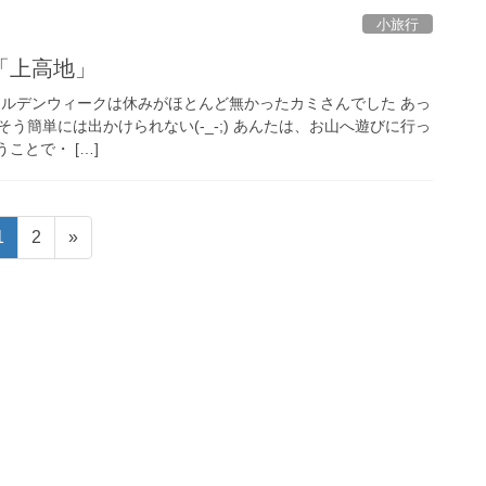
小旅行
「上高地」
 ゴールデンウィークは休みがほとんど無かったカミさんでした あっ
う簡単には出かけられない(-_-;) あんたは、お山へ遊びに行っ
うことで・ […]
固
固
1
2
»
定
定
ペ
ペ
ー
ー
ジ
ジ