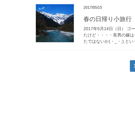
2017/05/15
春の日帰り小旅行
2017年5月14日（日）
たけど・・・・長男の嫁はそ
たではないか(・_・;) とい
投
稿
の
ペ
ー
ジ
送
り