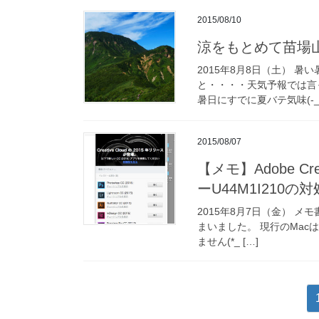
2015/08/10
涼をもとめて苗場
2015年8月8日（土） 暑
と・・・・天気予報では言
暑日にすでに夏バテ気味(-_-;
2015/08/07
【メモ】Adobe Cr
ーU44M1I210の
2015年8月7日（金） メ
まいました。 現行のMacはOS
ません(*_ […]
投