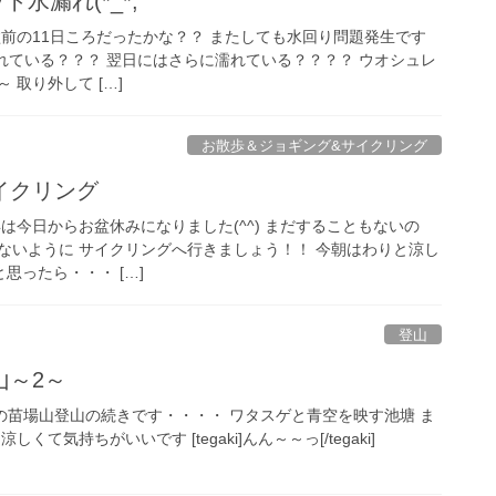
ト水漏れ(*_*;
 お盆前の11日ころだったかな？？ またしても水回り問題発生です
床が濡れている？？？ 翌日にはさらに濡れている？？？？ ウオシュレ
 取り外して […]
お散歩＆ジョギング&サイクリング
イクリング
今年は今日からお盆休みになりました(^^) まだすることもないの
ないように サイクリングへ行きましょう！！ 今朝はわりと涼し
と思ったら・・・ […]
登山
山～2～
立秋の苗場山登山の続きです・・・・ ワタスゲと青空を映す池塘 ま
て気持ちがいいです [tegaki]んん～～っ[/tegaki]