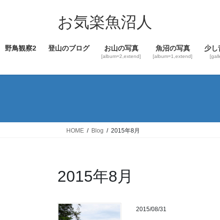
コ
ナ
ン
ビ
お気楽魚沼人
テ
ゲ
ン
ー
野鳥観察2
登山のブログ
お山の写真
魚沼の写真
少し
ツ
シ
[album=2,extend]
[album=1,extend]
[gal
へ
ョ
ス
ン
キ
に
ッ
移
プ
動
HOME
Blog
2015年8月
2015年8月
2015/08/31