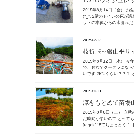
TOTOウオシュレッ
2015年8月14日（金）
(*_*; 2階のトイレの
ットの本体からの水漏れだ～
2015/08/13
枝折峠～銀山平サ
2015年8月12日（水） 
で、お盆でグータラになら
いです 25℃くらい？？？ 
2015/08/11
涼をもとめて苗場
2015年8月8日（土） 
だ時間が早いので とっても涼しく
[tegaki]15℃ちょっとく […]