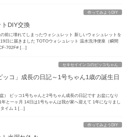
作ってみようDIY
トDIY交換
 お盆の前に壊れてしまったウォシュレット 新しいウォシュレットを
19日に届きました TOTOウォシュレット 温水洗浄便座（瞬間
702F# […]
セキセイインコのピッコちゃん
ピッコ」成長の日記～1号ちゃん1歳の誕生日
（お盆） ピッコ1号ちゃんと2号ちゃん成長の日記です お盆になり
は1年と一ヶ月 14日は1号ちゃんは我が家へ迎えて 1年になりまし
イム 1 […]
作ってみようDIY