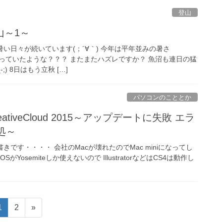
登山
山～1～
い暑い日々が続いています(；´∀｀) 今年は平年並みの暑さ
っていたような？？？ またまたハズレですか？ 魚沼も連日の猛
) 8日はもう立秋 […]
パソコンのこととか
eativeCloud 2015～アップデートに失敗 エラ
対処～
モ書きです・・・・ 会社のMacが壊れたのでMac miniになってし
がYosemiteしか使えないので IllustratorなどはCS4は動作し
固
固
1
2
»
定
定