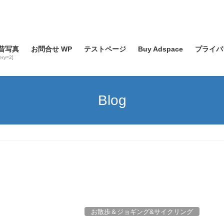
昔写真
お問合せ WP
テストページ
Buy Adspace
プライバ
lery=2]
Blog
お散歩＆ジョギング&サイクリング