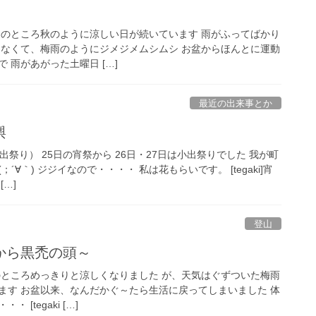
 ここのところ秋のように涼しい日が続いています 雨がふってばかり
はなくて、梅雨のようにジメジメムシムシ お盆からほんとに運動
 雨があがった土曜日 […]
最近の出来事とか
輿
（小出祭り） 25日の宵祭から 26日・27日は小出祭りでした 我が町
∀｀) ジジイなので・・・・ 私は花もらいです。 [tegaki]宵
…]
登山
から黒禿の頭～
 このところめっきりと涼しくなりました が、天気はぐずついた梅雨
ます お盆以来、なんだかぐ～たら生活に戻ってしまいました 体
[tegaki […]