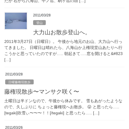
たが 右から八海山、中ノ岳、駒ヶ岳の頭 […]
2011/03/28
登山
大力山お散歩登山へ。
2011年3月27日（日曜日）。 午後から地元のお山、大力山へ行っ
てきました。 日曜日は晴れたら、八海山か上権現堂山あたりへ行
こうかと思っていたのですが….. 朝起きて…..窓を開けると&#823
[…]
2011/03/28
日曜藤権現散歩
藤権現散歩〜マンサク咲く〜
土曜日は半ドンなので、午後から休みです。 雪もあがったような
ので、久しぶりに ちょっと藤権現へお散歩。 😛 と思ったら…..
[tegaki]吹雪ぃ〜〜〜！！[/tegaki] と思ったら….. […]
2011/03/26