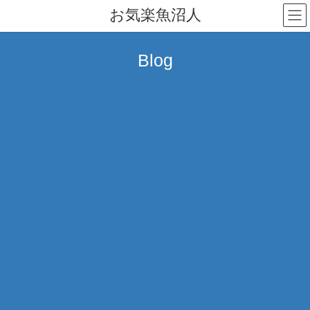
コ
ナ
お気楽魚沼人
ン
ビ
テ
ゲ
ン
ー
Blog
ツ
シ
へ
ョ
ス
ン
キ
に
ッ
移
プ
動