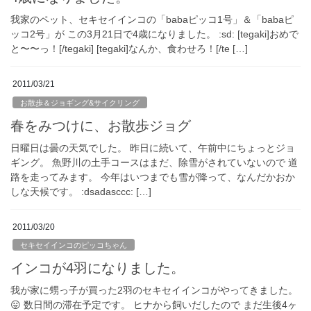
我家のペット、セキセイインコの「babaピッコ1号」＆「babaピ
ッコ2号」が この3月21日で4歳になりました。 :sd: [tegaki]おめで
と〜〜っ！[/tegaki] [tegaki]なんか、食わせろ！[/te […]
2011/03/21
お散歩＆ジョギング&サイクリング
春をみつけに、お散歩ジョグ
日曜日は曇の天気でした。 昨日に続いて、午前中にちょっとジョ
ギング。 魚野川の土手コースはまだ、除雪がされていないので 道
路を走ってみます。 今年はいつまでも雪が降って、なんだかおか
しな天候です。 :dsadasccc: […]
2011/03/20
セキセイインコのピッコちゃん
インコが4羽になりました。
我が家に甥っ子が買った2羽のセキセイインコがやってきました。
😛 数日間の滞在予定です。 ヒナから飼いだしたので まだ生後4ヶ