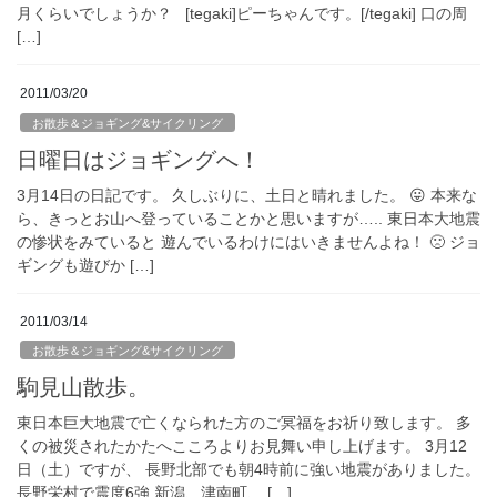
月くらいでしょうか？ [tegaki]ピーちゃんです。[/tegaki] 口の周
[…]
2011/03/20
お散歩＆ジョギング&サイクリング
日曜日はジョギングへ！
3月14日の日記です。 久しぶりに、土日と晴れました。 😛 本来な
ら、きっとお山へ登っていることかと思いますが….. 東日本大地震
の惨状をみていると 遊んでいるわけにはいきませんよね！ 🙁 ジョ
ギングも遊びか […]
2011/03/14
お散歩＆ジョギング&サイクリング
駒見山散歩。
東日本巨大地震で亡くなられた方のご冥福をお祈り致します。 多
くの被災されたかたへこころよりお見舞い申し上げます。 3月12
日（土）ですが、 長野北部でも朝4時前に強い地震がありました。
長野栄村で震度6強 新潟、津南町、 […]