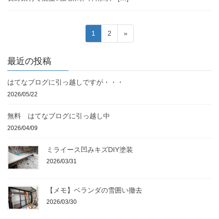
投
固
固
1
2
»
稿
定
定
ペ
ペ
の
最近の投稿
ー
ー
ペ
ジ
ジ
はてなブログに引っ越しですが・・・
ー
2026/05/22
ジ
送
無料 はてなブログに引っ越し中
り
2026/04/09
ミライース凹みキズDIY塗装
2026/03/31
【メモ】ベランダの雪囲い撤去
2026/03/30