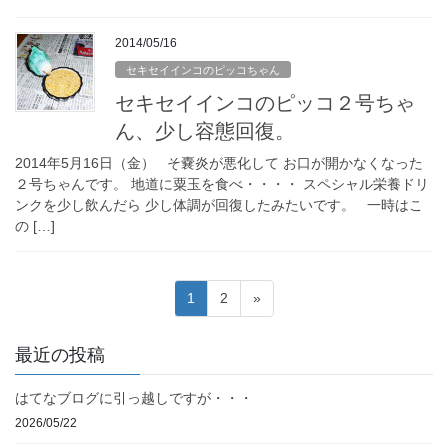
2014/05/16
セキセイインコのピッコちゃん
セキセイインコのピッコ２号ちゃ
ん、少し容態回復。
2014年5月16日（金） そ嚢炎が悪化して お口が開かなくなった
２号ちゃんです。 地道に粟玉を食べ・・・・ スペシャル栄養ドリ
ンクを少し飲んだら 少し体調が回復したみたいです。 一時はこ
の […]
投
固
固
1
2
»
稿
定
定
ペ
ペ
の
最近の投稿
ー
ー
ペ
ジ
ジ
はてなブログに引っ越しですが・・・
ー
2026/05/22
ジ