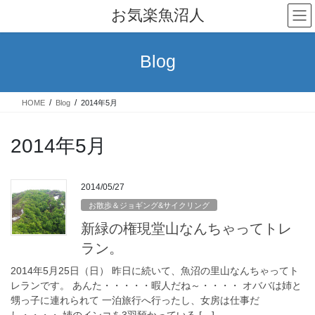
コ
ナ
お気楽魚沼人
ン
ビ
テ
ゲ
ン
ー
Blog
ツ
シ
へ
ョ
ス
ン
HOME
Blog
2014年5月
キ
に
ッ
移
プ
動
2014年5月
2014/05/27
お散歩＆ジョギング&サイクリング
新緑の権現堂山なんちゃってトレ
ラン。
2014年5月25日（日） 昨日に続いて、魚沼の里山なんちゃってト
レランです。 あんた・・・・・暇人だね～・・・・ オババは姉と
甥っ子に連れられて 一泊旅行へ行ったし、女房は仕事だ