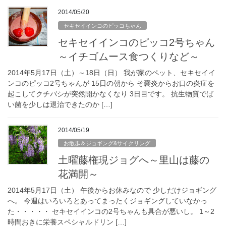
2014/05/20
セキセイインコのピッコちゃん
セキセイインコのピッコ2号ちゃん
～イチゴムース食つくりなど～
2014年5月17日（土）～18日（日） 我が家のペット、セキセイイ
ンコのピッコ2号ちゃんが 15日の朝から そ嚢炎からお口の炎症を
起こしてクチバシが突然開かなくなり 3日目です。 抗生物質でば
い菌を少しは退治できたのか […]
2014/05/19
お散歩＆ジョギング&サイクリング
土曜藤権現ジョグへ～里山は藤の
花満開～
2014年5月17日（土） 午後からお休みなので 少しだけジョギング
へ。 今週はいろいろとあってまったくジョギングしていなかっ
た・・・・・ セキセイインコの2号ちゃんも具合が悪いし。 1～2
時間おきに栄養スペシャルドリン […]