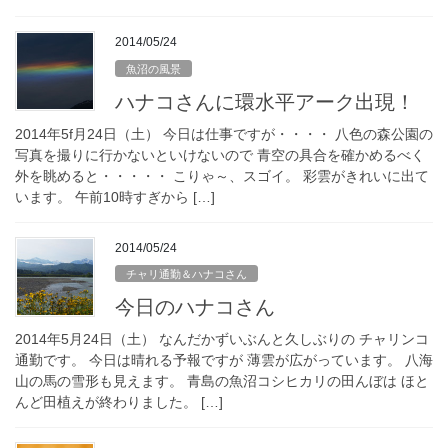
2014/05/24
魚沼の風景
ハナコさんに環水平アーク出現！
2014年5f月24日（土） 今日は仕事ですが・・・・ 八色の森公園の
写真を撮りに行かないといけないので 青空の具合を確かめるべく
外を眺めると・・・・・ こりゃ～、スゴイ。 彩雲がきれいに出て
います。 午前10時すぎから […]
2014/05/24
チャリ通勤＆ハナコさん
今日のハナコさん
2014年5月24日（土） なんだかずいぶんと久しぶりの チャリンコ
通勤です。 今日は晴れる予報ですが 薄雲が広がっています。 八海
山の馬の雪形も見えます。 青島の魚沼コシヒカリの田んぼは ほと
んど田植えが終わりました。 […]