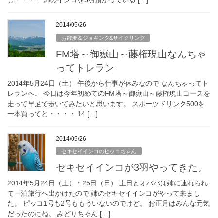
し・・・・ 姉のインコを3羽預かっている […]
2014/05/26
お散歩＆ジョギング&サイクリング
FM塔～御嶽山～藤権現山なんちゃ
ってトレラン
2014年5月24日（土） 午後から仕事が休みなので なんちゃってト
レランへ。 今日は今年初めてのFM塔～御嶽山～藤権現山コースを
走って早足で歩いてみたいと思います。 スポーツドリンク500を
一本買ってと・・・・ 14 […]
2014/05/26
セキセイインコのピッコちゃん
セキセイインコが3羽やってきた。
2014年5月24日（土）・25日（日） 土日とオババは姉に連れられ
て一泊旅行へ出かけたので 姉のセキセイインコがやって来まし
た。 ピッコ1号も2号ももういないのでけど。 お正月はみんな元気
だったのにね。 みどりちゃん […]