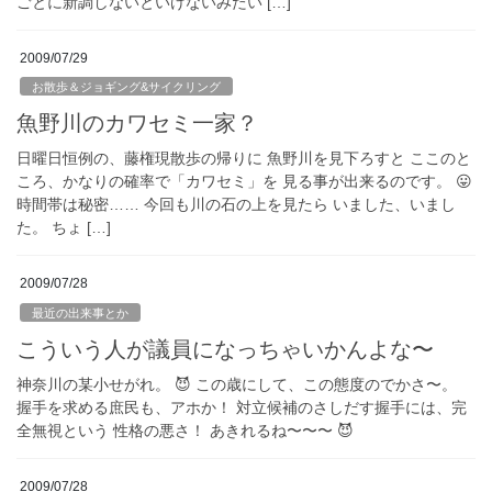
ごとに新調しないといけないみたい […]
2009/07/29
お散歩＆ジョギング&サイクリング
魚野川のカワセミ一家？
日曜日恒例の、藤権現散歩の帰りに 魚野川を見下ろすと ここのと
ころ、かなりの確率で「カワセミ」を 見る事が出来るのです。 😛
時間帯は秘密…… 今回も川の石の上を見たら いました、いまし
た。 ちょ […]
2009/07/28
最近の出来事とか
こういう人が議員になっちゃいかんよな〜
神奈川の某小せがれ。 😈 この歳にして、この態度のでかさ〜。
握手を求める庶民も、アホか！ 対立候補のさしだす握手には、完
全無視という 性格の悪さ！ あきれるね〜〜〜 😈
2009/07/28