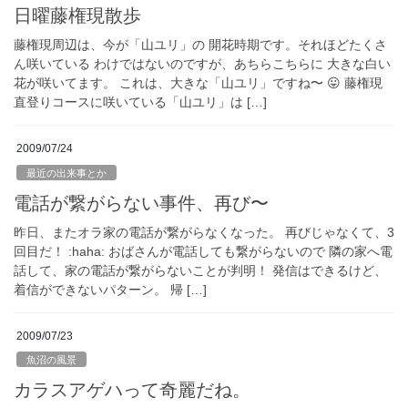
日曜藤権現散歩
藤権現周辺は、今が「山ユリ」の 開花時期です。それほどたくさ
ん咲いている わけではないのですが、あちらこちらに 大きな白い
花が咲いてます。 これは、大きな「山ユリ」ですね〜 😛 藤権現
直登りコースに咲いている「山ユリ」は […]
2009/07/24
最近の出来事とか
電話が繋がらない事件、再び〜
昨日、またオラ家の電話が繋がらなくなった。 再びじゃなくて、3
回目だ！ :haha: おばさんが電話しても繋がらないので 隣の家へ電
話して、家の電話が繋がらないことが判明！ 発信はできるけど、
着信ができないパターン。 帰 […]
2009/07/23
魚沼の風景
カラスアゲハって奇麗だね。