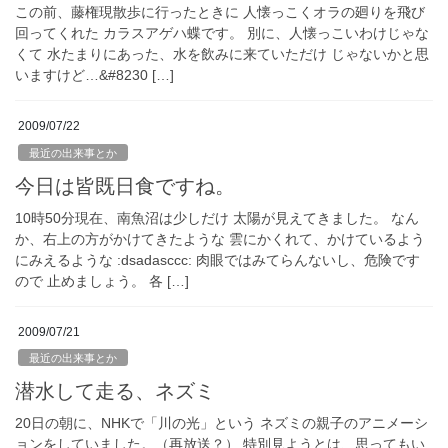
この前、藤権現散歩に行ったときに 人懐っこくオラの廻りを飛び
回ってくれた カラスアゲハ蝶です。 別に、人懐っこいわけじゃな
くて 水たまりにあった、水を飲みに来ていただけ じゃないかと思
いますけど…&#8230 […]
2009/07/22
最近の出来事とか
今日は皆既日食ですね。
10時50分現在、南魚沼は少しだけ 太陽が見えてきました。 なん
か、右上の方がかけてきたような 雲にかくれて、かけているよう
にみえるような :dsadasccc: 肉眼ではみてらんないし、危険です
ので 止めましょう。 各 […]
2009/07/21
最近の出来事とか
潜水して走る、ネズミ
20日の朝に、NHKで「川の光」という ネズミの親子のアニメーシ
ョンをしていました。（再放送？） 特別見ようとは、思ってもい