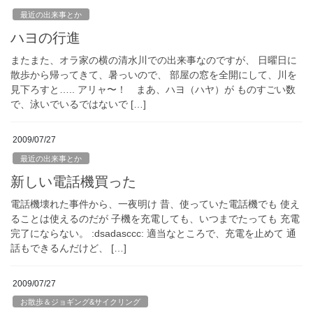
最近の出来事とか
ハヨの行進
またまた、オラ家の横の清水川での出来事なのですが、 日曜日に
散歩から帰ってきて、暑っいので、 部屋の窓を全開にして、川を
見下ろすと….. アリャ〜！ まあ、ハヨ（ハヤ）が ものすごい数
で、泳いでいるではないで […]
2009/07/27
最近の出来事とか
新しい電話機買った
電話機壊れた事件から、一夜明け 昔、使っていた電話機でも 使え
ることは使えるのだが 子機を充電しても、いつまでたっても 充電
完了にならない。 :dsadasccc: 適当なところで、充電を止めて 通
話もできるんだけど、 […]
2009/07/27
お散歩＆ジョギング&サイクリング