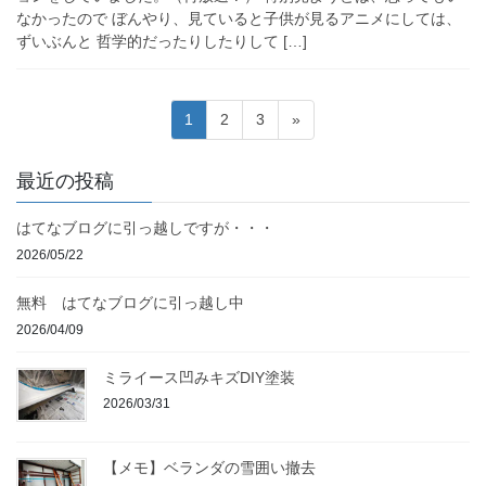
なかったので ぼんやり、見ていると子供が見るアニメにしては、
ずいぶんと 哲学的だったりしたりして […]
投
固
固
固
1
2
3
»
稿
定
定
定
ペ
ペ
ペ
の
最近の投稿
ー
ー
ー
ペ
ジ
ジ
ジ
はてなブログに引っ越しですが・・・
ー
2026/05/22
ジ
送
無料 はてなブログに引っ越し中
り
2026/04/09
ミライース凹みキズDIY塗装
2026/03/31
【メモ】ベランダの雪囲い撤去