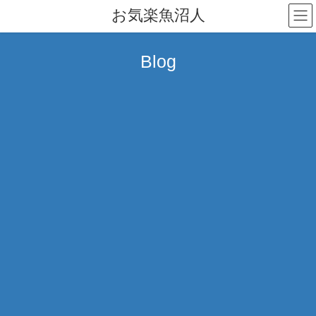
コ
ナ
お気楽魚沼人
ン
ビ
テ
ゲ
ン
ー
Blog
ツ
シ
へ
ョ
ス
ン
キ
に
ッ
移
プ
動