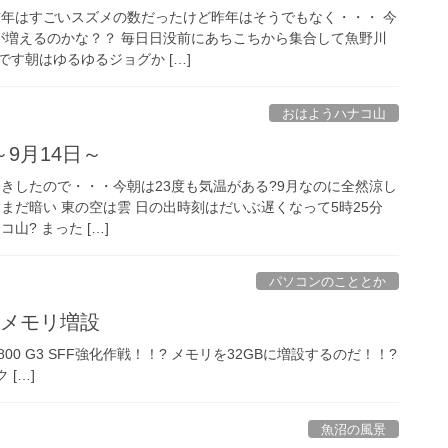
 一昨年はすごいスズメの数だったけど昨年はそうでもなく・・・ 今
が増えるのかな？？ 毎日日没前にあちこちから集合して魚野川
す朝はゆるゆるジョグか […]
おはようハナコ山
9月14日～
 早起きしたので・・・今朝は23度も気温がある?9月なのに全然涼し
まだ暗い 東の空は雲 日の出時刻はだいぶ遅くなって5時25分
山? まった […]
パソコンのこととか
FF メモリ増設
sk 800 G3 SFF強化作戦！！? メモリを32GBに増設するのだ！！?
ク […]
魚沼の風景