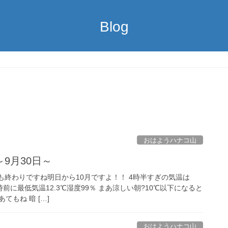
Blog
おはようハナコ山
9月30日～
9月も終わりですね明日から10月ですよ！！ 4時半すぎの気温は
前に最低気温12.3℃湿度99％ まあ涼しい朝?10℃以下になると
もね 暗 […]
おはようハナコ山