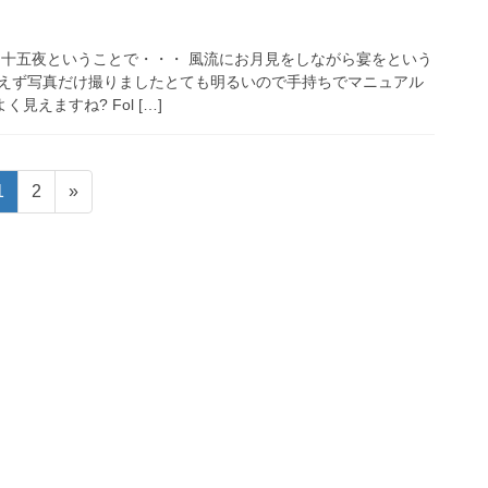
夜） 十五夜ということで・・・ 風流にお月見をしながら宴をという
えず写真だけ撮りましたとても明るいので手持ちでマニュアル
見えますね? Fol […]
固
固
1
2
»
定
定
ペ
ペ
ー
ー
ジ
ジ