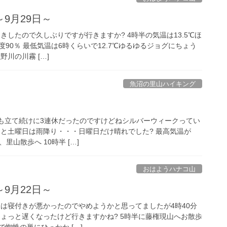
9月29日～
早起きしたので久しぶりですが行きますか? 4時半の気温は13.5℃ほ
90％ 最低気温は6時くらいで12.7℃ゆるゆるジョグにちょう
川の川霧 […]
魚沼の里山ハイキング
 2週も立て続けに3連休だったのですけどねシルバーウィークってい
ーと土曜日は雨降り・・・日曜日だけ晴れでした? 最高気温が
里山散歩へ 10時半 […]
おはようハナコ山
9月22日～
 昨夜は寝付きが悪かったのでやめようかと思ってましたが4時40分
ちょっと遅くなったけど行きますかね? 5時半に藤権現山へお散歩