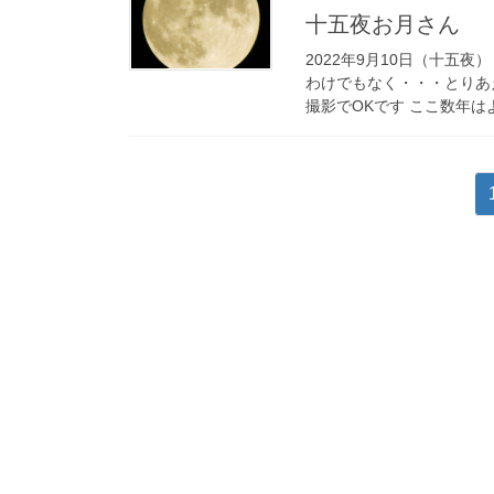
十五夜お月さん
2022年9月10日（十五
わけでもなく・・・とりあ
撮影でOKです ここ数年はよく
投
稿
の
ペ
ー
ジ
送
り