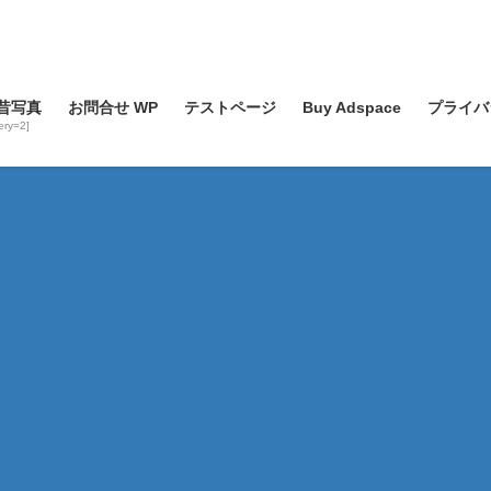
昔写真
お問合せ WP
テストページ
Buy Adspace
プライバ
lery=2]