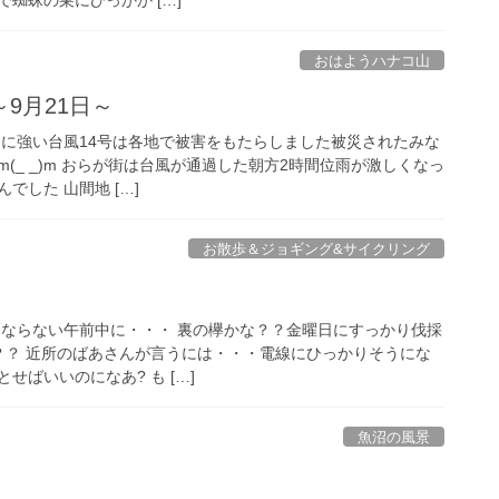
蜘蛛の巣にひっかか […]
おはようハナコ山
9月21日～
 非常に強い台風14号は各地で被害をもたらしました被災されたみな
(_ _)m おらが街は台風が通過した朝方2時間位雨が激しくなっ
でした 山間地 […]
お散歩＆ジョギング&サイクリング
 暑くならない午前中に・・・ 裏の欅かな？？金曜日にすっかり伐採
？？ 近所のばあさんが言うには・・・電線にひっかりそうにな
せばいいのになあ? も […]
魚沼の風景