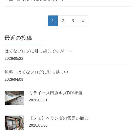
投
固
固
固
1
2
3
»
稿
定
定
定
ペ
ペ
ペ
の
最近の投稿
ー
ー
ー
ペ
ジ
ジ
ジ
はてなブログに引っ越しですが・・・
ー
2026/05/22
ジ
送
無料 はてなブログに引っ越し中
り
2026/04/09
ミライース凹みキズDIY塗装
2026/03/31
【メモ】ベランダの雪囲い撤去
2026/03/30