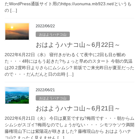
たWordPress通販サイト用のhttps://uonuma.mb923.net/というも
の […]
2022/06/22
おはようハナコ山
おはようハナコ山～6月22日～
2022年6月22日（水） 寝付きがわるくて夜中に2回も目が醒め
た・・・4時にはもう起きた?ちょっと早めのスタート 今朝の気温
は20.2度昨日よりさらにムシムシ? 前坂でご来光昨日が夏至だった
ので・・・だんだんと日の出時 […]
2022/06/21
おはようハナコ山
おはようハナコ山～6月21日～
2022年6月21日（火） 今日は夏至ですね?梅雨です・・・朝からム
シムシがスゴイ?梅雨なのでしょうがない・・・ シモツケソウ満開
藤権現山下には紫陽花が咲きました? 藤権現山から おはようハナ
コ山? まったく見えません […]