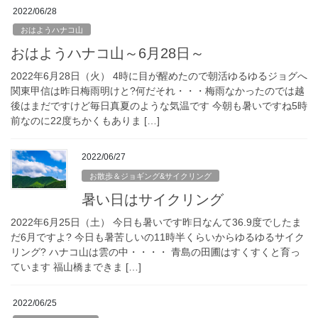
2022/06/28
おはようハナコ山
おはようハナコ山～6月28日～
2022年6月28日（火） 4時に目が醒めたので朝活ゆるゆるジョグへ
関東甲信は昨日梅雨明けと?何だそれ・・・梅雨なかったのでは越
後はまだですけど毎日真夏のような気温です 今朝も暑いですね5時
前なのに22度ちかくもありま […]
2022/06/27
お散歩＆ジョギング&サイクリング
暑い日はサイクリング
2022年6月25日（土） 今日も暑いです昨日なんて36.9度でしたま
だ6月ですよ? 今日も暑苦しいの11時半くらいからゆるゆるサイク
リング? ハナコ山は雲の中・・・・ 青島の田圃はすくすくと育っ
ています 福山橋まできま […]
2022/06/25