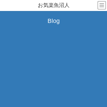
コ
ナ
お気楽魚沼人
ン
ビ
テ
ゲ
ン
ー
Blog
ツ
シ
へ
ョ
ス
ン
キ
に
ッ
移
プ
動