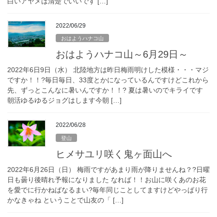
白いアヤメは清楚でいいです […]
2022/06/29
おはようハナコ山
おはようハナコ山～6月29日～
2022年6日9日（水） 北陸地方は昨日梅雨明けした模様・・・マジ
ですか！！?毎日毎日、33度とかになっているんですけどこれから
先、ずっとこんなに暑いんですか！！? 夏は暑いのでキライです
朝活ゆるゆるジョグはします今朝 […]
2022/06/28
登山
ヒメサユリ咲く鬼ヶ面山へ
2022年6月26日（日） 梅雨ですがあまり雨が降りませんね？?日曜
日も曇り後晴れ予報になりました なれば！！お山に咲くあのお花
を愛でに行かねばなるまい?毎年同じことしてますけどやっぱり行
かなきゃね ということで山友の「 […]