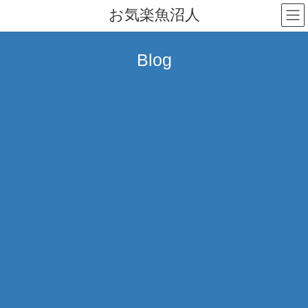
コ
ナ
お気楽魚沼人
ン
ビ
テ
ゲ
ン
ー
Blog
ツ
シ
へ
ョ
ス
ン
キ
に
ッ
移
プ
動