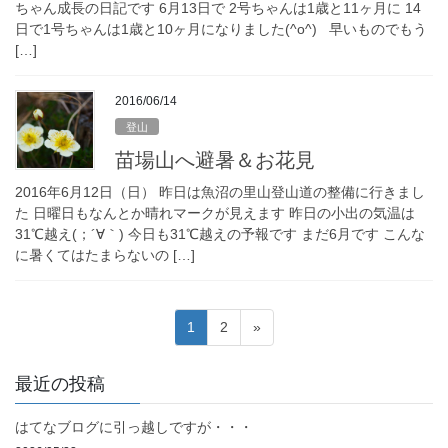
ちゃん成長の日記です 6月13日で 2号ちゃんは1歳と11ヶ月に 14
日で1号ちゃんは1歳と10ヶ月になりました(^o^) 早いものでもう
[…]
2016/06/14
登山
苗場山へ避暑＆お花見
2016年6月12日（日） 昨日は魚沼の里山登山道の整備に行きまし
た 日曜日もなんとか晴れマークが見えます 昨日の小出の気温は
31℃越え(；´∀｀) 今日も31℃越えの予報です まだ6月です こんな
に暑くてはたまらないの […]
投
固
固
1
2
»
稿
定
定
ペ
ペ
の
最近の投稿
ー
ー
ペ
ジ
ジ
はてなブログに引っ越しですが・・・
ー