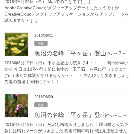
2016年6月24日（金） Macでのことです(-_-;)
AdobeCreativeCloudがメジャーアップデートしたようですが
CreativeCloudデスクトップアプリケーションから アップデートを
試みますが・ […]
2016/06/21
登山
魚沼の名峰「平ヶ岳」登山へ～2～
2016年6月19日（日） 平ヶ岳登山の続きです・・・・ 時間が早い
ので 今日は山頂へ行く前に名物の「玉子石」を見に行ってきます
(^o^) 未だに体調が治りませんが・・・・ のんびりと歩きましょう
先週の苗場山同様に平ヶ […]
2016/06/20
登山
魚沼の名峰「平ヶ岳」登山へ～1～
2016年6月19日（日） 魚沼も梅雨入りしました 土曜日曜と天気予
報には晴れマークがつきました 梅雨時期の晴れ間は見逃せません