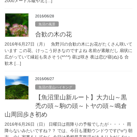
2000メートル級や北 […]
2016/06/28
魚沼の風景
合歓の木の花
2016年6月27日（月） 魚野川の合歓の木にお花がたくさん咲いて
います この花、けっこう好きなのですよね 名前が素敵だし 扇状に
広がっていて縁起も良さそう(*^^*) 昼は咲き 夜は恋ひ寝(ぬ)る 合
歓木 […]
2016/06/27
魚沼の里山ハイキング
【魚沼里山新ルート】大力山～黒
禿の頭～駒の頭～トヤの頭～鳴倉
山周回歩き初め
2016年6月26日（日） 日曜日は雨降りの予報でしたが・・・・ 雨
降らないみたいですね？？ では、今日も運動ウンドウです(^o^) 朝
方、少し家事をしてから 今日は予想最高気温があまり上がらない