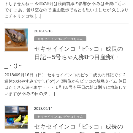
トしませんね～ 今年の9月は秋雨前線の影響か 休みは全滅に近い
です まあ、曇り空なので 里山散歩でもとも思いましたが 久しぶり
にチャリンコ散 […]
2018/09/18
セキセイインコのピッコちゃん
セキセイインコ「ピッコ」成長の
日記～5号ちゃん卵8つ目産卵(・
_・;)～
2018年9月16日（日） セキセイインコのピッコ成長の日記です 2
連休のおやすみです＼(^o^)／ 3時位からピッコの放鳥タイム 休日
はたくさん遊べます・・・ 1号も5号も平日の朝は別々に放鳥して
いますが 休みの日の夕 […]
2018/09/14
セキセイインコのピッコちゃん
セキセイインコ「ピッコ」成長の