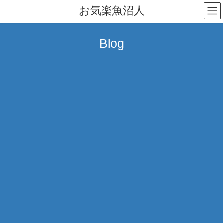
コ
ナ
お気楽魚沼人
ン
ビ
テ
ゲ
ン
ー
Blog
ツ
シ
へ
ョ
ス
ン
キ
に
ッ
移
プ
動