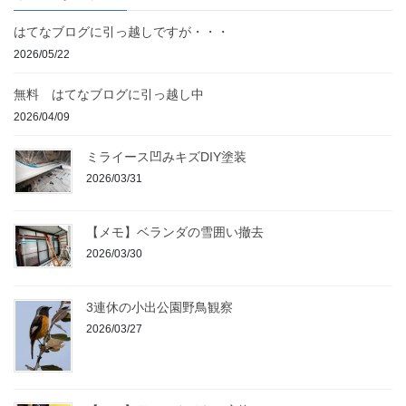
ー
ー
ペ
ジ
ジ
はてなブログに引っ越しですが・・・
ー
2026/05/22
ジ
送
無料 はてなブログに引っ越し中
り
2026/04/09
ミライース凹みキズDIY塗装
2026/03/31
【メモ】ベランダの雪囲い撤去
2026/03/30
3連休の小出公園野鳥観察
2026/03/27