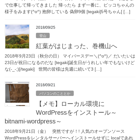
で仕事して帰ってきました 帰ったら まず一番に、ピッコちゃんの
様子をみます(^o^) 抱卵している 偽卵9個 [tegaki]5号ちゃん[ […]
2018/09/25
登山
紅葉がはじまった、巻機山へ
2018年9月23日（秋分の日） マイバースデー＼(^o^)／ だいたいは
23日が祝日になるのだな [tegaki]誕生日がうれしい年でもないけど
な(-_-;)[/tegaki] 世間の皆様は先週に続いて3 […]
2018/09/21
パソコンのこととか
【メモ】ローカル環境に
WordPressをインストール～
bitnami-wordpress～
2018年9月21日（金） 突然ですが！! 人気のオープンソース
WordPressをレンタルサーバーへインストールせずに localであれ