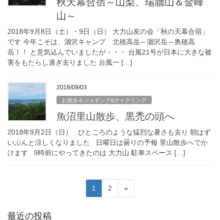
秋天幕合宿～山梨、瑞牆山＆金峰
山～
2018年9月8日（土）・9日（日） 大力山友の会「秋の天幕合宿」
です 今年こそは、涸沢キャンプ 北穂高岳～涸沢岳～奥穂高
岳！！ と意気込んでいましたが・・・ 台風21号が日本に大きな被
害をもたらし過ぎ去りました 台風一 […]
2018/09/03
お散歩＆ジョギング&サイクリング
魚沼里山散歩、黒禿の頭へ
2018年9月2日（日） ひところのような猛烈な暑さも去り 朝はず
いぶんと涼しくなりました 日曜日は曇りの予報 里山散歩へでか
けます 9時前にやってきたのは 大力山 駐車スペース […]
投
固
固
1
2
»
稿
定
定
ペ
ペ
の
最近の投稿