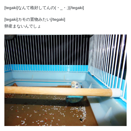
[tegaki]なんて格好してんの(・_・;)[/tegaki]
[tegaki]カモの置物みたい[/tegaki]
卵産まないんでしょ