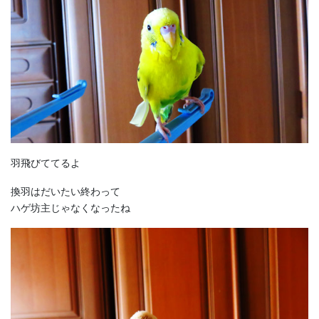
羽飛びててるよ
換羽はだいたい終わって
ハゲ坊主じゃなくなったね