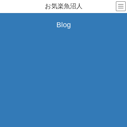
コ
ナ
お気楽魚沼人
ン
ビ
テ
ゲ
ン
ー
Blog
ツ
シ
へ
ョ
ス
ン
キ
に
ッ
移
プ
動