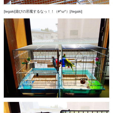
[tegaki]遊びの邪魔するなっ！！（#^ω^）[/tegaki]