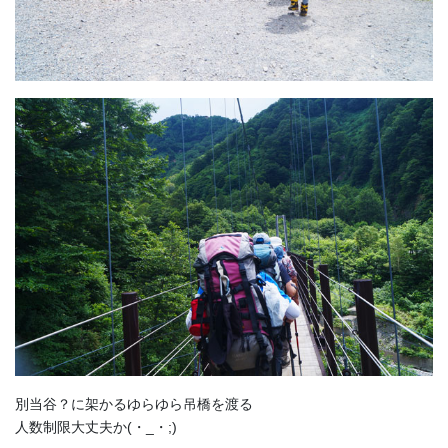
別当谷？に架かるゆらゆら吊橋を渡る
人数制限大丈夫か(・_・;)