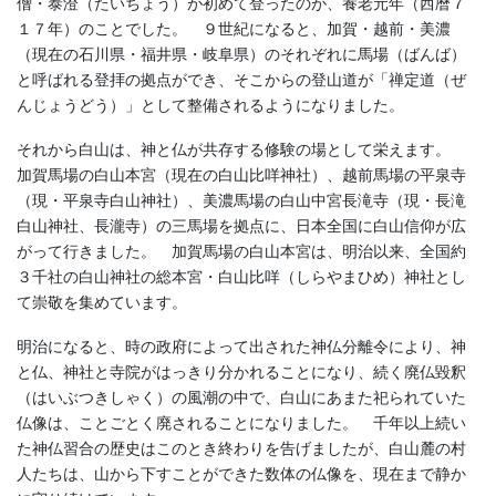
僧・泰澄
（たいちょう）
が初めて登ったのが、養老元年
（西暦７
１７年）
のことでした。 ９世紀になると、加賀・越前・美濃
（現在の石川県・福井県・岐阜県）
のそれぞれに馬場
（ばんば）
と呼ばれる登拝の拠点ができ、そこからの登山道が「禅定道
（ぜ
んじょうどう）
」として整備されるようになりました。
それから白山は、神と仏が共存する修験の場として栄えます。
加賀馬場の白山本宮
（現在の白山比咩神社）
、越前馬場の平泉寺
（現・平泉寺白山神社）
、美濃馬場の白山中宮長滝寺
（現・長滝
白山神社、長瀧寺）
の三馬場を拠点に、日本全国に白山信仰が広
がって行きました。 加賀馬場の白山本宮は、明治以来、全国約
３千社の白山神社の総本宮・白山比咩
（しらやまひめ）
神社とし
て崇敬を集めています。
明治になると、時の政府によって出された神仏分離令により、神
と仏、神社と寺院がはっきり分かれることになり、続く廃仏毀釈
（はいぶつきしゃく）
の風潮の中で、白山にあまた祀られていた
仏像は、ことごとく廃されることになりました。 千年以上続い
た神仏習合の歴史はこのとき終わりを告げましたが、白山麓の村
人たちは、山から下すことができた数体の仏像を、現在まで静か