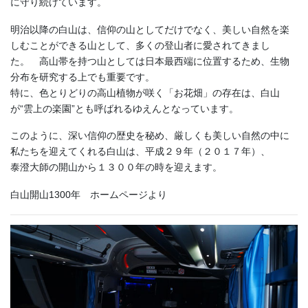
に守り続けています。
明治以降の白山は、信仰の山としてだけでなく、美しい自然を楽
しむことができる山として、多くの登山者に愛されてきまし
た。 高山帯を持つ山としては日本最西端に位置するため、生物
分布を研究する上でも重要です。
特に、色とりどりの高山植物が咲く「お花畑」の存在は、白山
が“雲上の楽園”とも呼ばれるゆえんとなっています。
このように、深い信仰の歴史を秘め、厳しくも美しい自然の中に
私たちを迎えてくれる白山は、平成２９年
（２０１７年）
、
泰澄大師の開山から１３００年の時を迎えます。
白山開山1300年 ホームページより