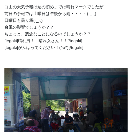
白山の天気予報は週の初めまでは晴れマークでしたが
前日の予報では土曜日は午後から雨・・・・(-_-;)
日曜日も曇り霧(-_-;)
台風の影響でしょうか？？
ちょっと、残念なことになるのでしょうか？？
[tegaki]晴れ男！ 晴れ女さん！！[/tegaki]
[tegaki]がんばってください！(^o^)[/tegaki]