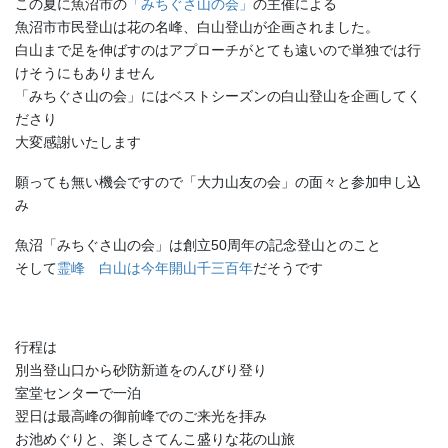
この夏に魚沼市の
「みちぐさ山の会」
の主催による
魚沼市市民登山は花の名峰、白山登山が企画されました。
白山まで足を伸ばすのはアプローチがとても遠いので単独では行
けそうにもありません
「みちぐさ山の会」にはベストシーズンの白山登山を企画してく
ださり
大変感謝いたします
願っても無い機会ですので「大力山友の会」の面々と参加申し込
み
魚沼「みちぐさ山の会」は創立50周年の記念登山とのこと
そして
霊峰 白山は今年開山千三百年
だそうです
行程は
別当登山口から砂防新道をのんびり登り
室堂センターで一泊
翌日は最高峰の御前峰でのご来光を拝み
お池めぐりと、楽しさてんこ盛りな花の山旅