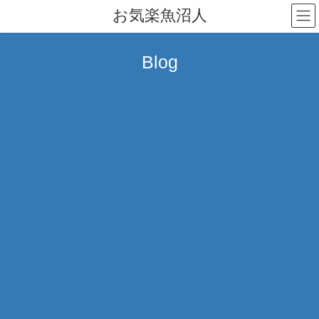
コ
ナ
お気楽魚沼人
ン
ビ
テ
ゲ
ン
ー
Blog
ツ
シ
へ
ョ
ス
ン
キ
に
ッ
移
プ
動