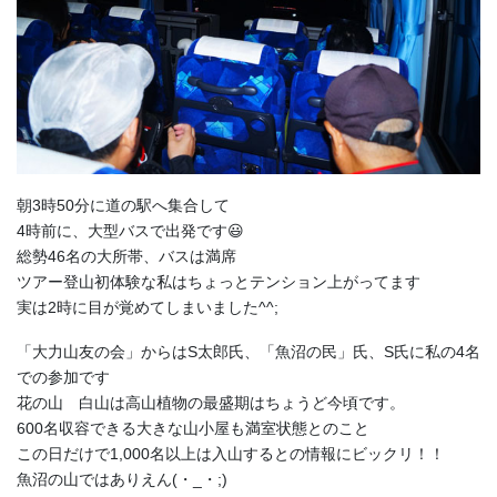
朝3時50分に道の駅へ集合して
4時前に、大型バスで出発です😃
総勢46名の大所帯、バスは満席
ツアー登山初体験な私はちょっとテンション上がってます
実は2時に目が覚めてしまいました^^;
「大力山友の会」からはS太郎氏、「魚沼の民」氏、S氏に私の4名
での参加です
花の山 白山は高山植物の最盛期はちょうど今頃です。
600名収容できる大きな山小屋も満室状態とのこと
この日だけで1,000名以上は入山するとの情報にビックリ！！
魚沼の山ではありえん(・_・;)