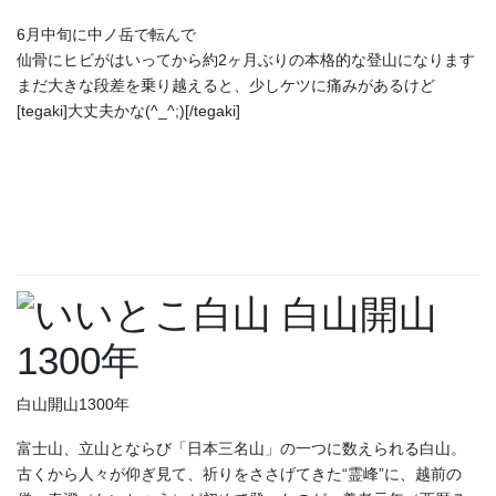
6月中旬に中ノ岳で転んで
仙骨にヒビがはいってから約2ヶ月ぶりの本格的な登山になります
まだ大きな段差を乗り越えると、少しケツに痛みがあるけど
[tegaki]大丈夫かな(^_^;)[/tegaki]
白山開山1300年
富士山、立山とならび「日本三名山」の一つに数えられる白山。
古くから人々が仰ぎ見て、祈りをささげてきた“霊峰”に、越前の