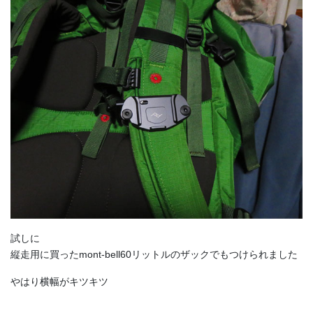
試しに
縦走用に買ったmont-bell60リットルのザックでもつけられました
やはり横幅がキツキツ