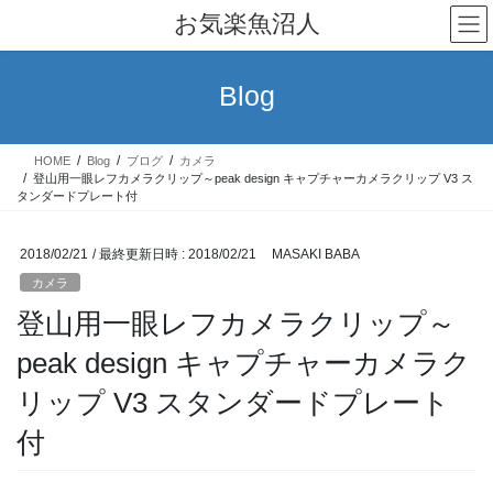
コ
ナ
お気楽魚沼人
ン
ビ
テ
ゲ
ン
ー
Blog
ツ
シ
へ
ョ
ス
ン
HOME
Blog
ブログ
カメラ
キ
に
登山用一眼レフカメラクリップ～peak design キャプチャーカメラクリップ V3 ス
ッ
移
タンダードプレート付
プ
動
2018/02/21
/ 最終更新日時 :
2018/02/21
MASAKI BABA
カメラ
登山用一眼レフカメラクリップ～
peak design キャプチャーカメラク
リップ V3 スタンダードプレート
付