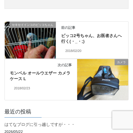
セキセイインコのピッコちゃん
前の記事
ピッコ2号ちゃん、お医者さんへ
行く(・_・;)
2018/02/20
カメラ
次の記事
モンベル オールウエザー カメラ
ケース L
2018/02/23
最近の投稿
はてなブログに引っ越しですが・・・
2026/05/22