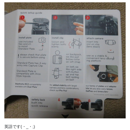
英語です(・_・;)