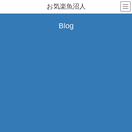
コ
ナ
お気楽魚沼人
ン
ビ
テ
ゲ
ン
ー
Blog
ツ
シ
へ
ョ
ス
ン
キ
に
ッ
移
プ
動