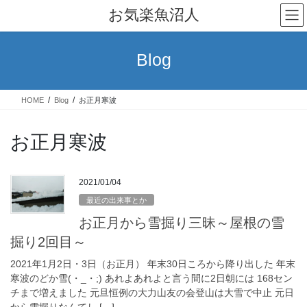
コ
ナ
お気楽魚沼人
ン
ビ
テ
ゲ
ン
ー
Blog
ツ
シ
へ
ョ
ス
ン
HOME
Blog
お正月寒波
キ
に
ッ
移
プ
動
お正月寒波
2021/01/04
最近の出来事とか
お正月から雪掘り三昧～屋根の雪
掘り2回目～
2021年1月2日・3日（お正月） 年末30日ころから降り出した 年末
寒波のどか雪(・_・;) あれよあれよと言う間に2日朝には 168セン
チまで増えました 元旦恒例の大力山友の会登山は大雪で中止 元日